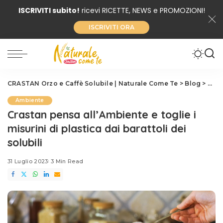
ISCRIVITI subito!
ricevi RICETTE, NEWS e PROMOZIONI!
ISCRIVITI ORA
CRASTAN Orzo e Caffè Solubile | Naturale Come Te
>
Blog
>
Amb
Ambiente
Crastan pensa all’Ambiente e toglie i
misurini di plastica dai barattoli dei
solubili
31 Luglio 2023
3 Min Read