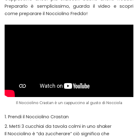
Prepararlo è semplicissimo, guarda il video e scopri
come preparare il Nocciolino Freddo!
Il Nocciolino Crastan è un cappuccino al gusto di Nocciola
Prendi il Nocciolino Crastan
Metti 3 cucchiai da tavola colmi in uno shaker
Il Nocciolino è “da zuccherare” ciò significa che