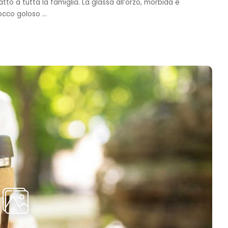
o a tutta la famiglia. La glassa all’orzo, morbida e
tocco goloso
...