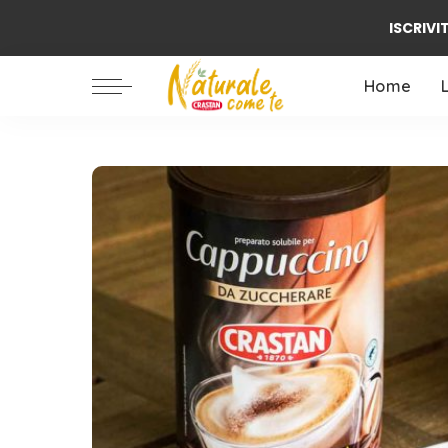
ISCRIVIT
Ambiente / Natura
Alimentazione
Home
Benessere
Famiglia
Ambiente / Natura
Biologico
Alimentazione
Benessere
Famiglia
Biologico