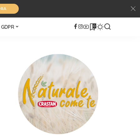
ORA
0
GDPR