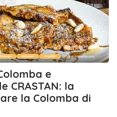
Golose
Naturali
Ricette
15m di Preparazione
 Colomba e
le CRASTAN: la
zzare la Colomba di