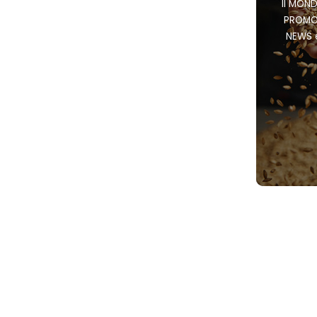
Il MOND
PROMOZI
NEWS e