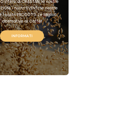
O intero di CRASTAN, le nostre
ONI, i nostri EVENTI, le nostre
 i nostri PRODOTTI. Le Migliori
alternative al Caffè!
INFORMATI