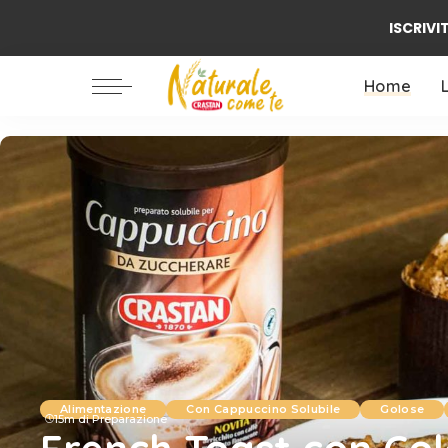
ISCRIVIT
Ambiente / Natura
Alimentazione
Home
Benessere
Famiglia
Ambiente / Natura
Biologico
Alimentazione
Benessere
Famiglia
Biologico
Alimentazione
Con Cappuccino Solubile
Golose
15m di Preparazione