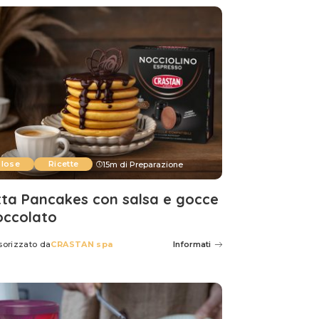
lose
Ricette
15m di Preparazione
tta Pancakes con salsa e gocce
ioccolato
sorizzato da
CRASTAN spa
Informati