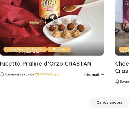
Con Orzo Solubile
Ricette
Co
15m di Preparazione
15m
Ricetta Praline d’Orzo CRASTAN
Chee
Cras
Sponsorizzato da
CRASTAN spa
Informati
Spon
Carica ancora