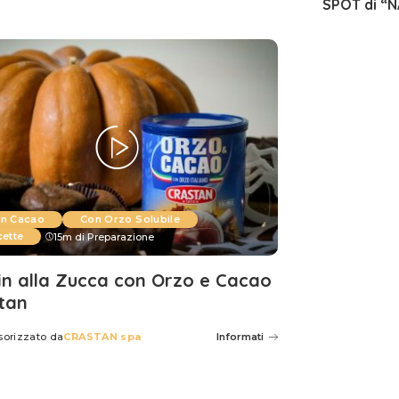
SPOT di “
n Cacao
Con Orzo Solubile
cette
15m di Preparazione
in alla Zucca con Orzo e Cacao
tan
sorizzato da
CRASTAN spa
Informati