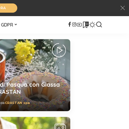
ORA
0
GDPR
 di Pasqua con Glassa
CRASTAN
 da
CRASTAN spa