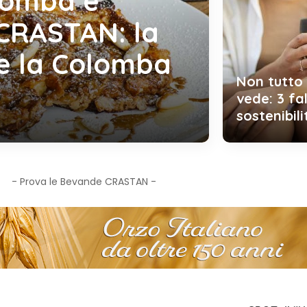
lomba e
 CRASTAN: la
are la Colomba
Non tutto 
vede: 3 fal
sostenibil
- Prova le Bevande CRASTAN -