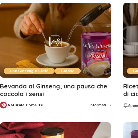
Con Ginseng e Caffè
Golose
Go
Bevanda al Ginseng, una pausa che
Rice
coccola i sensi
di c
Naturale Come Te
Informati
Spon