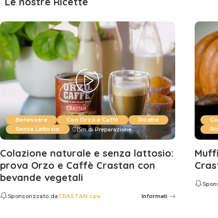
Le nostre Ricette
Benessere
Con Orzo e Caffè
Ricette
Co
Senza Lattosio
Ri
15m di Preparazione
Colazione naturale e senza lattosio:
Muff
prova Orzo e Caffè Crastan con
Cras
bevande vegetali
Spon
Sponsorizzato da
CRASTAN spa
Informati