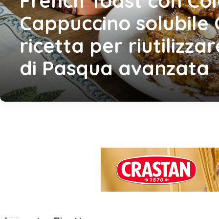
French Toast con Co
Cappuccino solubile
ricetta per riutilizz
di Pasqua avanzata
Sponsorizzato da
CRASTAN spa