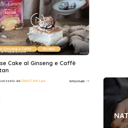
n Ginseng e Caffè
Ricette
 di Preparazione
se Cake al Ginseng e Caffè
tan
sorizzato da
CRASTAN spa
Informati
NAT