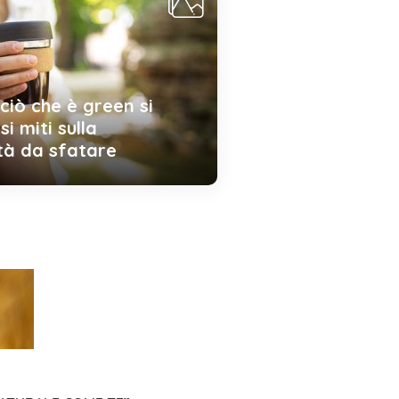
ciò che è green si
si miti sulla
ità da sfatare