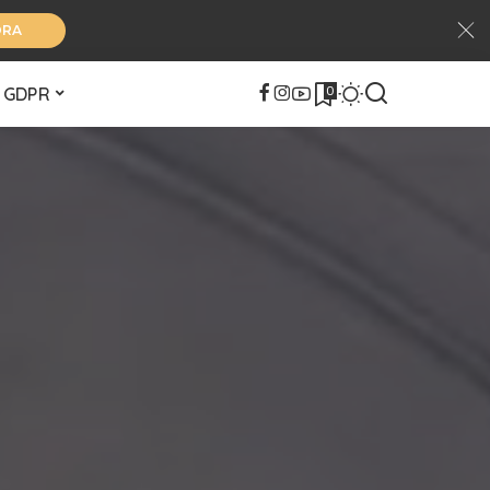
ORA
0
GDPR