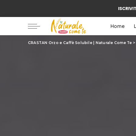
ISCRIVIT
Ambiente / Natura
Alimentazione
Home
Benessere
Famiglia
CRASTAN Orzo e Caffè Solubile | Naturale Come Te
Ambiente / Natura
Biologico
Alimentazione
Benessere
Famiglia
Biologico