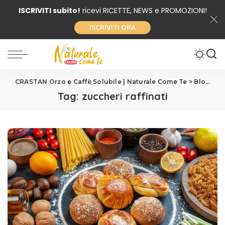
ISCRIVITI subito!
ricevi RICETTE, NEWS e PROMOZIONI!
ISCRIVITI ORA
CRASTAN Orzo e Caffè Solubile | Naturale Come Te
>
Blog
>
zu
Tag:
zuccheri raffinati