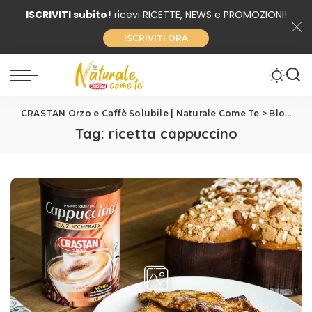
ISCRIVITI subito!
ricevi RICETTE, NEWS e PROMOZIONI!
ISCRIVITI ORA
CRASTAN Orzo e Caffè Solubile | Naturale Come Te
>
Blog
>
ri
Tag:
ricetta cappuccino