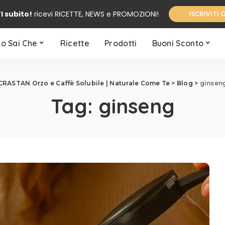
I subito!
ricevi RICETTE, NEWS e PROMOZIONI!
ISCRIVITI 
Lo Sai Che
Ricette
Prodotti
Buoni Sconto
CRASTAN Orzo e Caffè Solubile | Naturale Come Te
>
Blog
>
ginsen
Tag:
ginseng