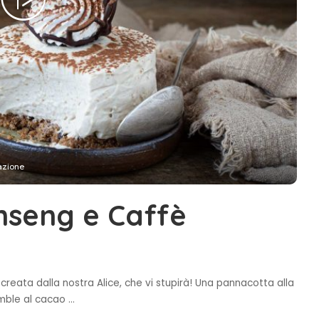
azione
nseng e Caffè
reata dalla nostra Alice, che vi stupirà! Una pannacotta alla
umble al cacao
...