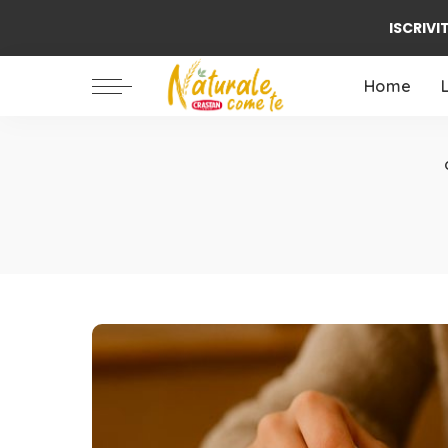
ISCRIVIT
Ambiente / Natura
Alimentazione
Home
Benessere
Famiglia
Ambiente / Natura
Biologico
Alimentazione
Benessere
Famiglia
Biologico