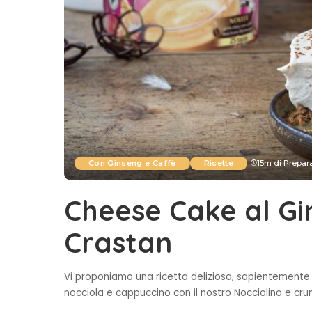
Con Ginseng e Caffè
Ricette
15m di Prepar
Cheese Cake al Gi
Crastan
Vi proponiamo una ricetta deliziosa, sapientemente c
nocciola e cappuccino con il nostro Nocciolino e cr