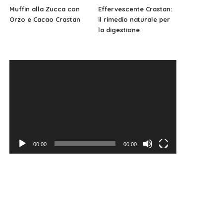
Muffin alla Zucca con
Effervescente Crastan:
Orzo e Cacao Crastan
il rimedio naturale per
la digestione
Video
Player
00:00
00:00