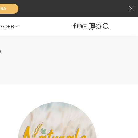
ORA
0
GDPR
g