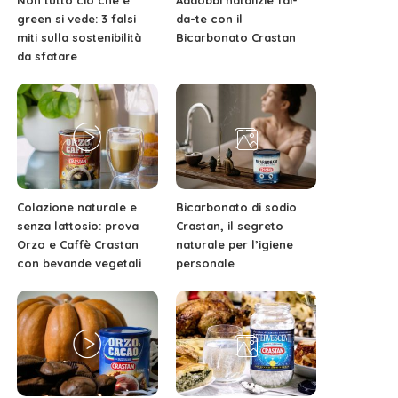
Non tutto ciò che è
Addobbi natalizie fai-
green si vede: 3 falsi
da-te con il
miti sulla sostenibilità
Bicarbonato Crastan
da sfatare
Colazione naturale e
Bicarbonato di sodio
senza lattosio: prova
Crastan, il segreto
Orzo e Caffè Crastan
naturale per l’igiene
con bevande vegetali
personale