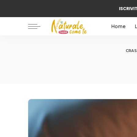
ISCRIVIT
Ambiente / Natura
Alimentazione
Home
Benessere
Famiglia
Ambiente / Natura
CRAST
Biologico
Alimentazione
Benessere
Famiglia
Biologico