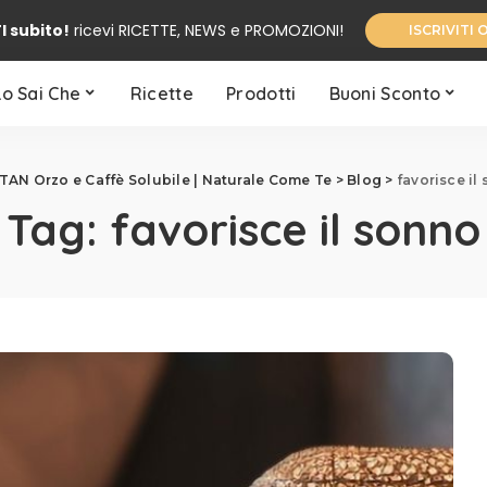
I subito!
ricevi RICETTE, NEWS e PROMOZIONI!
ISCRIVITI 
Lo Sai Che
Ricette
Prodotti
Buoni Sconto
AN Orzo e Caffè Solubile | Naturale Come Te
>
Blog
>
favorisce il
Tag:
favorisce il sonno