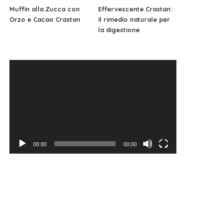
Muffin alla Zucca con
Effervescente Crastan:
Orzo e Cacao Crastan
il rimedio naturale per
la digestione
Video
Player
00:00
00:00