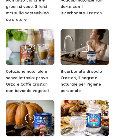
Non tutto ciò che è
Addobbi natalizie fai-
green si vede: 3 falsi
da-te con il
miti sulla sostenibilità
Bicarbonato Crastan
da sfatare
Colazione naturale e
Bicarbonato di sodio
senza lattosio: prova
Crastan, il segreto
Orzo e Caffè Crastan
naturale per l’igiene
con bevande vegetali
personale