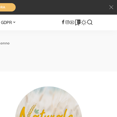
ORA
0
GDPR
 sonno