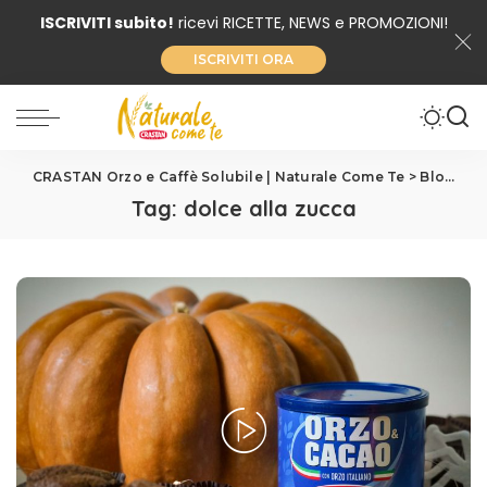
ISCRIVITI subito!
ricevi RICETTE, NEWS e PROMOZIONI!
ISCRIVITI ORA
CRASTAN Orzo e Caffè Solubile | Naturale Come Te
>
Blog
>
do
Tag:
dolce alla zucca