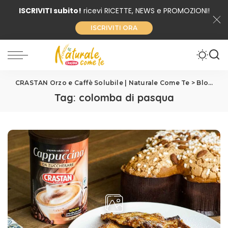
ISCRIVITI subito!
ricevi RICETTE, NEWS e PROMOZIONI!
ISCRIVITI ORA
CRASTAN Orzo e Caffè Solubile | Naturale Come Te
>
Blog
>
co
Tag:
colomba di pasqua