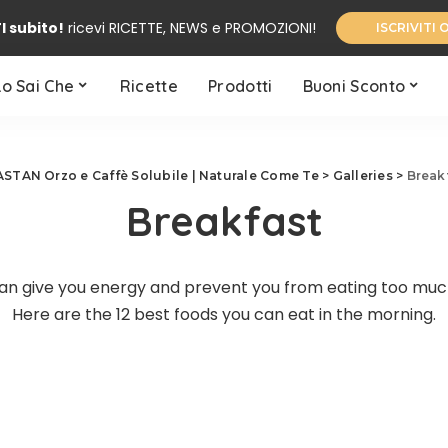
I subito!
ricevi RICETTE, NEWS e PROMOZIONI!
ISCRIVITI 
Lo Sai Che
Ricette
Prodotti
Buoni Sconto
STAN Orzo e Caffè Solubile | Naturale Come Te
>
Galleries
>
Break
Breakfast
n give you energy and prevent you from eating too much 
Here are the 12 best foods you can eat in the morning.