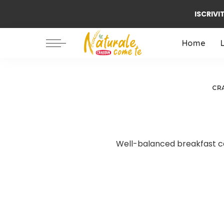
ISCRIVIT
Ambiente / Natura
Alimentazione
Home
Benessere
Famiglia
Ambiente / Natura
Biologico
CRA
Alimentazione
Benessere
Famiglia
Well-balanced breakfast ca
Biologico